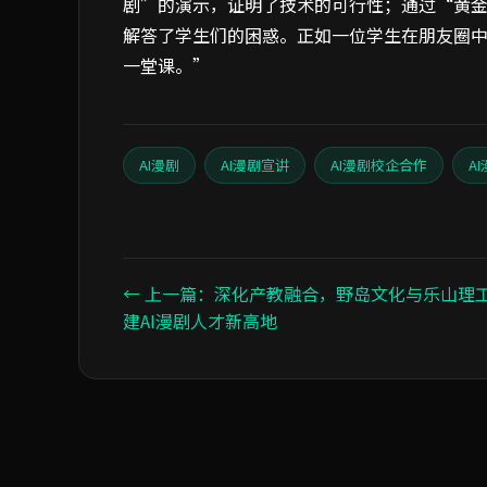
剧”的演示，证明了技术的可行性；通过“黄
解答了学生们的困惑。正如一位学生在朋友圈
一堂课。”
AI漫剧
AI漫剧宣讲
AI漫剧校企合作
A
← 上一篇：深化产教融合，野岛文化与乐山理
建AI漫剧人才新高地