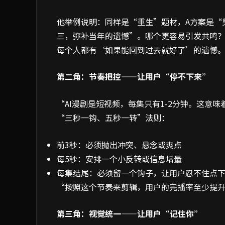
他举例说明：同样是“重生”题材，A方案是“
三，弥补当年的遗憾”。哪个更容易引发共鸣？
每个人都有‘如果能回到过去就好了’的遗憾
第二角：节奏把控——让用户“停不下来”
“AI漫剧是短视频，每集只有1-2分钟。这意
“三秒一钩、五秒一转”法则：
前3秒：必须抛出冲突、悬念或爽点
每5秒：安排一个小反转或信息增量
每集结尾：必须留一个钩子，让用户忍不住点
“按照这个节奏来剪辑，用户的完播率至少提升
第三角：视觉统一——让用户“记住你”