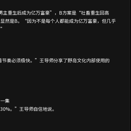
男主重生后成为亿万富豪”，B方案是“社畜重生回高
显然是B。“因为不是每个人都能成为亿万富豪，但几乎
。”
味着节奏必须极快。”王导师分享了野岛文化内部使用的
下一集
30%。”王导师自信地说。