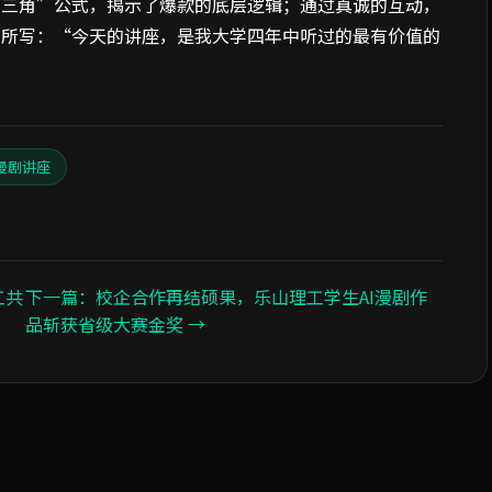
金三角”公式，揭示了爆款的底层逻辑；通过真诚的互动，
中所写：“今天的讲座，是我大学四年中听过的最有价值的
I漫剧讲座
工共
下一篇：校企合作再结硕果，乐山理工学生AI漫剧作
品斩获省级大赛金奖 →