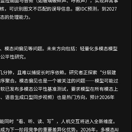
析监控画面与音频（如玻璃破碎声、呼救声），实现异常事
核，可识别图文不匹配的误导信息。据IDC预测，到2027
模态的处理能力。
弱、模态间偏见等问题。未来方向包括：轻量化多模态模型
态公平性研究。
几分钟，且难以捕捉长时序依赖。研究者正探索“分层建
时序聚合。模态偏见也是一个被关注的问题——模型可能过
微软已发布多模态公平性基准测试，要求模型在所有模态上
、语音生成口型同步视频）也是热门方向，预计2026年
型能同时“看、听、读、写”，人机交互将进入全新维度。
为下一阶段竞争的重要差异化优势。2026年，多模态AI