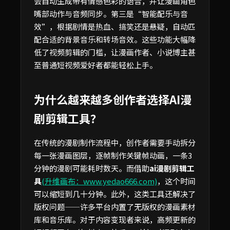
会自动生成带有情感色彩的语音，并让漫画角色
嘴部动作与音频同步。第三是“智能配乐与音
效”，根据剧情是热血、搞笑还是悬疑，自动匹
配合适的背景音乐和转场音效。这些功能大幅降
低了视频剪辑的门槛，让漫画作者、小说博主甚
至普通短视频爱好者都能轻松上手。
为什么越来越多创作者选择AI漫
剧剪辑工具？
在传统的漫剧制作流程中，创作者需要手动拆分
每一张漫画图层，逐帧制作关键帧动画，一条3
分钟的漫剧可能耗时数天。而借助
ai漫剧剪辑工
具
(升维画布：www.yedao666.com)
，这个时间
可以缩短到几十分钟。此外，这类工具还解决了
版权问题——许多平台内置了无版权的漫画素材
库和音乐库。对于内容变现者来说，高频更新的