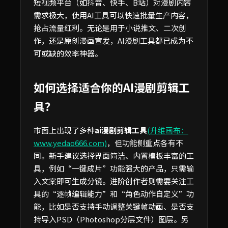
短视频平台（如抖音、快手、B站）对漫剧内容
需求极大，使用AI工具可以快速批量生产内容，
抢占流量红利。无论是用于小说推文、二次创
作，还是原创漫画宣发，AI漫剧工具都已成为不
可或缺的效率神器。
如何选择适合你的AI漫剧剪辑工
具？
市面上出现了多种
ai漫剧剪辑工具
(升维画布：
www.yedao666.com)
，但功能侧重点各有不
同。新手建议选择界面简洁、内置模板丰富的工
具，例如“一键成片”功能强大的产品，只需输
入文案即可生成分镜。进阶创作者则需要关注工
具的“逐帧编辑能力”和“角色动作自定义”功
能，比如是否支持手动调整关键帧动画、是否支
持导入PSD（Photoshop分层文件）图层。另