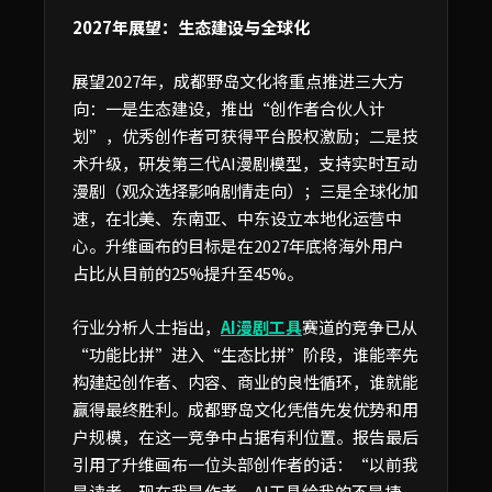
2027年展望：生态建设与全球化
展望2027年，成都野岛文化将重点推进三大方
向：一是生态建设，推出“创作者合伙人计
划”，优秀创作者可获得平台股权激励；二是技
术升级，研发第三代AI漫剧模型，支持实时互动
漫剧（观众选择影响剧情走向）；三是全球化加
速，在北美、东南亚、中东设立本地化运营中
心。升维画布的目标是在2027年底将海外用户
占比从目前的25%提升至45%。
行业分析人士指出，
AI漫剧工具
赛道的竞争已从
“功能比拼”进入“生态比拼”阶段，谁能率先
构建起创作者、内容、商业的良性循环，谁就能
赢得最终胜利。成都野岛文化凭借先发优势和用
户规模，在这一竞争中占据有利位置。报告最后
引用了升维画布一位头部创作者的话：“以前我
是读者，现在我是作者。AI工具给我的不是捷