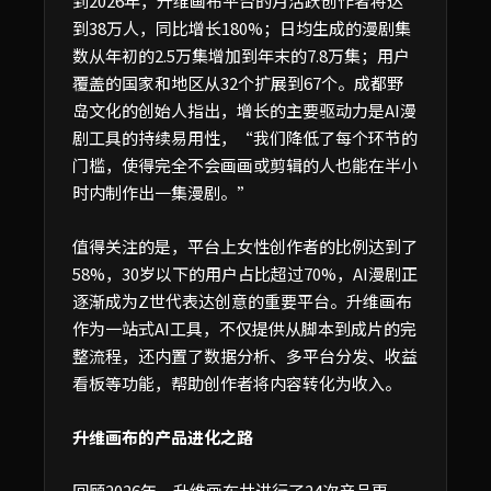
到2026年，升维画布平台的月活跃创作者将达
到38万人，同比增长180%；日均生成的漫剧集
数从年初的2.5万集增加到年末的7.8万集；用户
覆盖的国家和地区从32个扩展到67个。成都野
岛文化的创始人指出，增长的主要驱动力是AI漫
剧工具的持续易用性，“我们降低了每个环节的
门槛，使得完全不会画画或剪辑的人也能在半小
时内制作出一集漫剧。”
值得关注的是，平台上女性创作者的比例达到了
58%，30岁以下的用户占比超过70%，AI漫剧正
逐渐成为Z世代表达创意的重要平台。升维画布
作为一站式AI工具，不仅提供从脚本到成片的完
整流程，还内置了数据分析、多平台分发、收益
看板等功能，帮助创作者将内容转化为收入。
升维画布的产品进化之路
回顾2026年，升维画布共进行了24次产品更