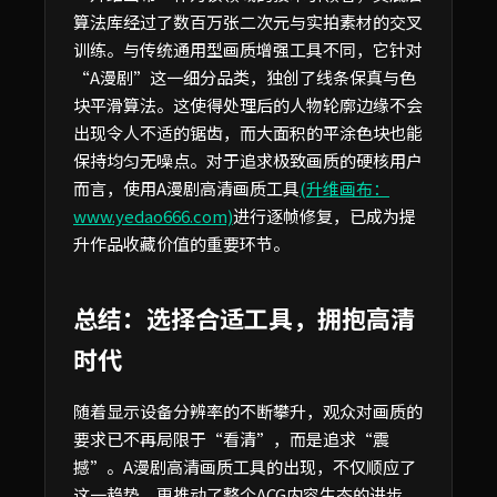
算法库经过了数百万张二次元与实拍素材的交叉
训练。与传统通用型画质增强工具不同，它针对
“A漫剧”这一细分品类，独创了线条保真与色
块平滑算法。这使得处理后的人物轮廓边缘不会
出现令人不适的锯齿，而大面积的平涂色块也能
保持均匀无噪点。对于追求极致画质的硬核用户
而言，使用A漫剧高清画质工具
(升维画布：
www.yedao666.com)
进行逐帧修复，已成为提
升作品收藏价值的重要环节。
总结：选择合适工具，拥抱高清
时代
随着显示设备分辨率的不断攀升，观众对画质的
要求已不再局限于“看清”，而是追求“震
撼”。A漫剧高清画质工具的出现，不仅顺应了
这一趋势，更推动了整个ACG内容生态的进步。