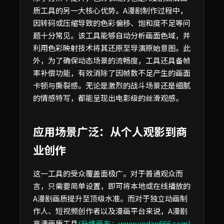
质工具的另一大核心优势。A漫剧制作过程中，
因转码或压缩导致的色彩偏移、饱和度不足等问
题十分常见。该工具能够自动分析画面色域，并
利用色彩映射技术将其还原至导演原始意图。此
外，为了确保动态场景的流畅度，工具还具备帧
率补偿功能，有效消除了因帧数不足产生的画面
卡顿与撕裂感。无论是激烈的战斗场景还是细腻
的情感特写，都能呈现出电影级的丝滑观感。
应用场景广泛：从个人观影到商
业创作
这一工具的受众覆盖面极广。对于普通观众而
言，只需要简单设置，即可将本地或在线播放的
A漫剧画质提升至顶级水准。而对于独立动画制
作人、短视频创作者以及漫画平台来说，A漫剧
高清画质工具
(升维画布：www.yedao666.com)