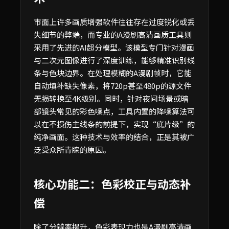
市面上许多画质增强软件往往存在过度锐化或丢
失细节的弊端，而专业的A漫剧高清画质工具则
采用了先进的AI超分模型。该模型专门针对漫画
与二次元图像进行了深度训练，能够精准识别线
条与色块边界。在处理模糊的A漫剧帧时，它能
自动填补缺失像素，将720p甚至480p的源文件
无损转换至4K级别。同时，针对夜间场景或暗
部镜头常见的彩色噪点，工具内置的降噪算法可
以在不损伤主线条的前提下，实现“底片级”的
纯净画面。这种技术与效率的结合，正是其被广
泛受众所青睐的原因。
核心功能二：色彩校正与动态补
偿
除了分辨率提升，色彩表现力也是A漫剧高清画