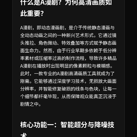
什么是A漫剧？为何高清画质如
此重要？
A漫剧，即动态漫画剧，是介于传统静态漫画与
全动态动画之间的一种新兴艺术形式。它通过镜
头推拉、角色微动、特效叠加等方式赋予静态画
面生命力。然而，由于行业早期多依赖于低分辨
率素材或压缩率过高的制作流程，导致许多精品
A漫剧在播放时出现明显的像素颗粒与模糊感。
此时，一款专业的A漫剧高清画质工具就成为了
刚需。它能够通过深度学习技术，无损放大画面
分辨率，并智能修复破损的线条与色块，让每一
个细节都纤毫毕现，从而保障观众能真正沉浸于
剧情之中。
核心功能一：智能超分与降噪技
术