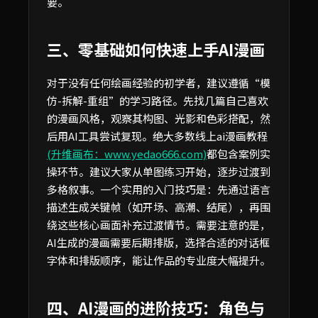
要。
三、零基础如何快速上手AI漫画
对于没有任何绘画经验的初学者，建议遵循“模
仿-拆解-重组”的学习路径。先找几篇自己喜欢
的漫画风格，观察其构图、光影和色彩搭配，然
后用AI工具尝试复现。绝大多数线上ai漫画教程
(升维画布：www.yedao666.com)
都包含案例实
操环节。建议大家从单图练习开始，逐步过渡到
多格叙事。一个实用的入门技巧是：先通过语言
描述生成关键帧（如开场、高潮、结尾），再围
绕这些核心画面补充过渡情节。需要注意的是，
AI生成的漫画需要后期排版，选择合适的对话框
字体和排版顺序，能让作品的专业度大幅提升。
四、AI漫画的进阶技巧：角色与