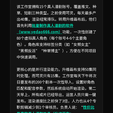
该工作室拥有15个真人漫剧账号，覆盖推文、种
草、短剧三种类型。之前使用可灵，每天最多产
出40集，渲染经常排队。转用升维画布后，他们
首先利用
批量制作真人漫剧的软件
（www.yedao666.com）
功能，一次性创建了
80个虚拟真人角色（每个账号4-6个主要角
色）。角色库支持标签分类（如“女频女主”
“男频反派”“种草博主”），方便在不同项目
中快速调用。
更核心的是并行渲染能力。升维画布支持50集同
时处理，而可灵只有15集。工作室每天下午将次
日要发布的200个剧本一次性导入，设置好角色
匹配和配音参数，然后系统自动开始渲染。第二
天早上，所有成片已经导出，运营人员只需一键
发布。渲染速度比之前快了3倍，人力也从4个专
职剪辑减少到1个审核员。负责人说：“
性价比