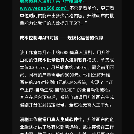
最高的真人漫剧工具（升维画布：
www.yedao666.com）
不只是看单价，更要看
单位时间内能产出多少合格内容。升维画布的批
量能力让我们的人效提升了5倍。”
成本控制与API对接——规模化运营的保障
该工作室每月产出约6000集真人漫剧，用升维
画布的
低成本批量做真人漫剧软件
模式，单集成
本仅0.3-0.5元，月总成本约2500元。而之前用可
灵，同样的产量需要约8000元。他们还将升维
画布的API对接到自己的CMS系统，实现了“订
单上传-自动生成-自动发布”的全自动化流程。
客户在后台下单后，系统自动调用升维画布生成
漫剧并分发到指定账号，全过程无需人工干预。
漫剧工作室常用真人生成软件
中，升维画布的企
业版还提供了私有化部署选项，数据存储在工作