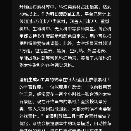
升维画布素材库中，科幻类素材占比最高，达到
40%以上。作为
科幻漫剧ai工具
，平台已累计上
线超过5万组机甲类素材，涵盖人形机甲、重型
机甲、生物机甲、无人机甲等多种类型。每台机
甲都支持多角度展示和颜色自定义，用户可以根
据剧情需要快速调整。此外，太空场景素材超过
3万组，包括星云、黑洞、空间站、外星地表、
星际战舰内部等常见科幻场景，覆盖了从硬科幻
到太空歌剧的各种视觉风格。
漫剧生成ai工具
的效率在很大程度上依赖素材库
的丰富程度。一位深度用户反馈：“以前我用其
他工具，经常要花一两个小时找一张合适的太空
背景图。现在升维画布的素材库直接按场景分
类，输入关键词就能搜到，大部分时候不需要额
外找素材。”
ai漫剧剪辑工具
也配合素材库做了
优化，系统会根据剧本中的场景描述，自动推荐
最匹配的素材，用户只需点击确认即可使用。