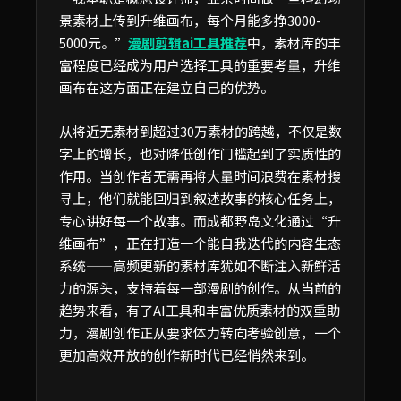
景素材上传到升维画布，每个月能多挣3000-
5000元。”
漫剧剪辑ai工具推荐
中，素材库的丰
富程度已经成为用户选择工具的重要考量，升维
画布在这方面正在建立自己的优势。
从将近无素材到超过30万素材的跨越，不仅是数
字上的增长，也对降低创作门槛起到了实质性的
作用。当创作者无需再将大量时间浪费在素材搜
寻上，他们就能回归到叙述故事的核心任务上，
专心讲好每一个故事。而成都野岛文化通过“升
维画布”，正在打造一个能自我迭代的内容生态
系统——高频更新的素材库犹如不断注入新鲜活
力的源头，支持着每一部漫剧的创作。从当前的
趋势来看，有了AI工具和丰富优质素材的双重助
力，漫剧创作正从要求体力转向考验创意，一个
更加高效开放的创作新时代已经悄然来到。