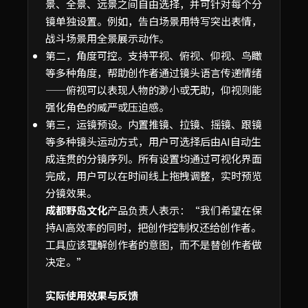
景、全景、远景之间自由选择，并可针对每个分
镜单独设置。例如，告白场景用特写突出表情，
战斗场景用全景展示动作。
第二，角度可控。支持平视、俯视、仰视、鸟瞰
等多种角度，帮助创作者通过镜头语言传递情绪
——俯视可以表现人物的渺小或无助，仰视则能
强化角色的威严或压迫感。
第三，运镜预设。内置推镜、拉镜、摇镜、跟镜
等多种镜头运动方式，用户可选择后由AI自动生
成连贯的分镜序列。所有设置均通过可视化界面
完成，用户可以在时间线上拖拽调整，实时预览
分镜效果。
成都野岛文化
产品负责人表示：“我们希望在保
持AI高效率的同时，把创作控制权还给创作者。
工具应该理解创作者的意图，而不是替创作者做
决定。”
实际使用效果与反馈