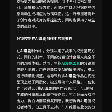
支持更为精细的镜头控制，创作者可以指定景
别、角度和运镜方式，AI漫剧工具则根据这些信
息自动生成相应的分镜画面。这一升级显著提升
了创作者对成片的掌控能力，同时也保持了AI生
成的高效率。
分镜控制在AI漫剧创作中的重要性
在
AI漫剧
制作中，分镜决定了故事的视觉呈现方
式。同样的剧本，不同的分镜设计会带来完全不
同的观看体验。然而，早期
AI漫剧工具
的分镜生
成较为随机，用户只能接受AI的输出结果，难以
进行精细化调整。这导致许多
AI漫剧
作品在视觉
呈现上趋于同质化，缺乏导演个人风格。一位制
作了超过200集
AI漫剧
的创作者表示：“以前AI
生成的分镜基本都是中景正脸，打斗场面没有冲
击力，告白场面没有氛围感。我想告诉AI用俯视
或者特写，但工具不支持。”升维画布此次的分