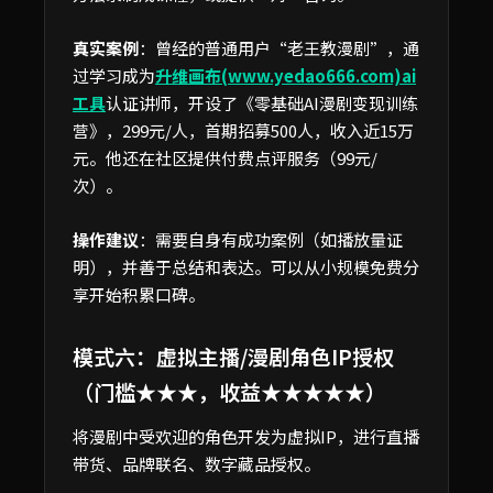
真实案例
：曾经的普通用户“老王教漫剧”，通
过学习成为
升维画布(www.yedao666.com)ai
工具
认证讲师，开设了《零基础AI漫剧变现训练
营》，299元/人，首期招募500人，收入近15万
元。他还在社区提供付费点评服务（99元/
次）。
操作建议
：需要自身有成功案例（如播放量证
明），并善于总结和表达。可以从小规模免费分
享开始积累口碑。
模式六：虚拟主播/漫剧角色IP授权
（门槛★★★，收益★★★★★）
将漫剧中受欢迎的角色开发为虚拟IP，进行直播
带货、品牌联名、数字藏品授权。