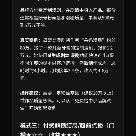
品牌方付费定制漫剧，在剧情中植入产品。报价
通常根据账号粉丝量和漫剧质量，单条从500元
到5万元不等。
真实案例
：母婴类漫剧创作者“朵妈漫画”粉丝
80万，接了一款儿童牙膏的定制漫剧，报价1.2
万元。她使用
ai生成剧本 漫剧
功能快速产出3版
不同角度的脚本供客户选择，然后制作成片，总
耗时约4小时。月均接单3-5条，收入约4-6万
元。
操作建议
：需要一定粉丝基础（建议10万以上）
或作品质量极高。可以从“免费给中小品牌试
做”开始积累案例。
模式三：付费解锁结局/超前点播（门
槛★☆☆，收益★★★）