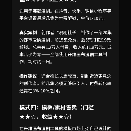
适用于连载漫剧。在抖音、快手、微信小程序等
平台设置最后几集为付费解锁，单价1-10元。
真实案例
：创作者“漫剧社长”制作了一部20集
的都市爱情漫剧，前15集免费，后5集打包9.9元
解锁。总共有1.2万人付费，收入约11.8万元。成
本几乎为零——全部使用
升维画布漫剧工具
制
作，耗时约一周。
操作建议
：适合擅长长篇叙事、能制造追更悬念
的创作者。前几集必须足够吸引人，付费转化率
通常在3%-10%之间。
模式四：模板/素材售卖（门槛
★★☆，收益★★☆）
在
升维画布漫剧工具
的模板市场上架自己设计的