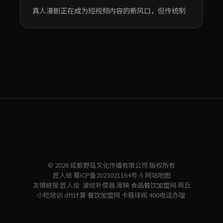
真人漫剧正在成为短视频内容的新风口，但传统制
© 2026 成都野岛文化传播有限公司 版权所有
匠人绘
蜀ICP备2023021164号-5
网站地图
友情链接:
匠人绘
波纹补偿器
席映
食品餐饮加盟网
商丘
小吃培训
dft计算
餐饮加盟网
卡箍球阀
400电话办理