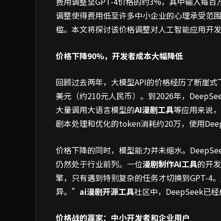
费用调整至GPT-4价格的约3%，其中输入每百万t
调整使得费用低至许多中小企业的心理承受范
槛。本文将探讨该价格调整对人工智能应用开
价格下降90%，开发者成本大幅降低
回顾过去两年，大模型API的价格经历了断崖式下降。
美元（约210元人民币）。到2026年，DeepS
大量调用大语言模型的
AI漫剧工具
等应用来说，
剧本处理和优化的token消耗约20万，使用Dee
价格下降的同时，模型能力并未缩水。DeepSe
仍然处于行业前列。一位
漫剧制作AI工具
的开发
擎，只有遇到特别复杂的任务才切换到GPT-4
异。”
ai漫剧开源工具
社区中，DeepSeek
价格战的赢家：中小开发者和企业用户