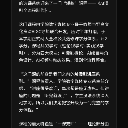
的选课系统迎来了一门“爆款”课程——《AI漫
剧全流程制作》。
这门课程由学院数字媒体专业骨干教师与野岛文
化资深AIGC导师联合开发，历时半年打磨，于
本学期正式纳入全校公共选修课学分体系，计2
学分。课程共32学时（理论16学时+实践16学
时），分为四大模块：AI漫剧概论、AI绘画与角
色设计、AI视频与动态效果、漫剧全流程整合。
“这门课的前身是我们之前的
AI漫剧讲座
系
列。”课程负责人、学院数字媒体专业系主任介
绍，“讲座很受欢迎，每次都是座无虚席。但讲
座的问题是‘听完就没了’，学生没法系统深入
地学习。所以我们决定把它升级为一门完整的学
分课程。”
课程的最大特色是“一课双师”——理论部分由