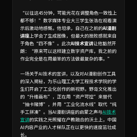
“以往这45分钟，可能光花在调整角色一致性上
都不够！”数字媒体专业大三学生张浩在观看演
示后激动地感慨。他坦承，自己在之前的
AI漫剧
讲座
上学会了生成图像，但最大的挫败感就来自
于角色“四不像”。此次
AI技术宣讲
让他豁然开
朗：“原来可以这样建立数字资产库，我之前的
作业完全是在用最笨的方法做最复杂的事。”
一场关于AI技术的宣讲，以及对AI漫剧创作工具
的深入揭秘，为乐山理工大学工程技术学院的学
生们开启了工业化创作的新视野。野岛文化推出
的“升维画布”，正在用“资产可控”来替代
“抽卡赌博”，并用“工业化流水线”取代“纯
手工拼凑”。当AI漫剧讲座的启蒙之声与
AI技术
宣讲
的实践之光照耀在产教融合的沃土上，中国
AI内容产业的人才梯队正在以更快的速度茁壮成
长。