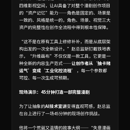
四维影视空间，让AI具备了对整个漫剧创作项目
的“资产记忆”能力——角色是固定的、场景是
一致的、风格是统一的，角色、场景、视觉三大
资产的完整性在创作全流程中得到根本性保障。
“这不是在原有工具上修修补补，而是从底层架
构出发的一次全新设计。”赵总监斩钉截铁地表
示，“升维画布”不仅仅是一款工具，它更是一
种全新的内容生产范式——
让创作者从‘抽卡赌
运气’变成‘工业化控流程’
，每一个参数都
可控、每一次生成可预期。
现场演示：45分钟打造一部完整漫剧
为了让抽象的
AI技术宣讲
变得直观可感，赵总监
在台上进行了一场45分钟的现场创作挑战。
他将一个荒诞又温情的故事大纲——“失意漫画