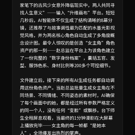
家笔下的古风少女意外降临现实中，两人共同寻
找人生意义”——输入“升维画布”平台。短短
几秒后，AI智能体不仅生成了结构清晰的8幕分
镜，还推荐了与故事调性最为匹配的水墨光影视
觉风格，并为两名核心角色自动生成了多角度概
念设计图。最令人惊叹的是创造“女主角”角色
资产的那一刻——赵总监在平台上为该角色建立
了一份完整的“数字身份档案”，囊括五官、发
型、服饰色系、身材比例等200多个可控细节。
文件建立后，接下来的所有AI生成任务都自动调
用这份角色资产。当赵总监批量生成女主角在不
同场景、不同情绪、不同姿态的素材时，AI确保
了每个画面中的她，都是经过所有参数严格定义
的同一个人，没有任何“变脸”或飘移。台下师
生全程屏息观看，当最终的1分钟漫剧在大屏幕
上播放完毕——女主角的每一帧都“是她本
人”，全场爆发出热烈的掌声。