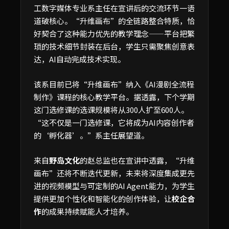
工数字媒体专业系主任在宣讲后的交流环节一语
道破核心。“升维画布”的全链路整合特质，恰
好契合了这种能力优先的教学理念——平台把繁
琐的技术细节封装在后台，学生只需聚焦创意表
达，AI自动完成技术实现。
该系目前已将“升维画布”纳入《AI漫剧全流程
制作》课程的核心教学平台。据透露，下个学期
这门选修课的选课规模将从300人扩至600人。
“这不仅是一门选修课，它将成为AI内容创作者
的‘孵化器’。”系主任展望道。
来自
野岛文化
的赵总监也在宣讲中透露，“升维
画布”还将不断迭代更新，未来将深度集成更先
进的视频模型与可定制的AI Agent能力，为学生
提供更加个性化和智能化的创作体验，让
校企合
作
的成果持续赋能人才培养。