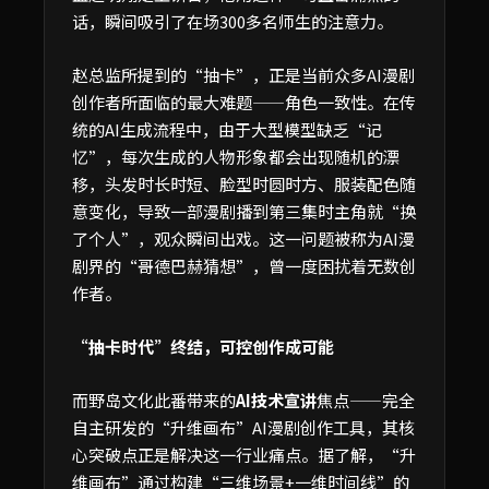
话，瞬间吸引了在场300多名师生的注意力。
赵总监所提到的“抽卡”，正是当前众多AI漫剧
创作者所面临的最大难题——角色一致性。在传
统的AI生成流程中，由于大型模型缺乏“记
忆”，每次生成的人物形象都会出现随机的漂
移，头发时长时短、脸型时圆时方、服装配色随
意变化，导致一部漫剧播到第三集时主角就“换
了个人”，观众瞬间出戏。这一问题被称为AI漫
剧界的“哥德巴赫猜想”，曾一度困扰着无数创
作者。
“抽卡时代”终结，可控创作成可能
而野岛文化此番带来的
AI技术宣讲
焦点——完全
自主研发的“升维画布”AI漫剧创作工具，其核
心突破点正是解决这一行业痛点。据了解，“升
维画布”通过构建“三维场景+一维时间线”的