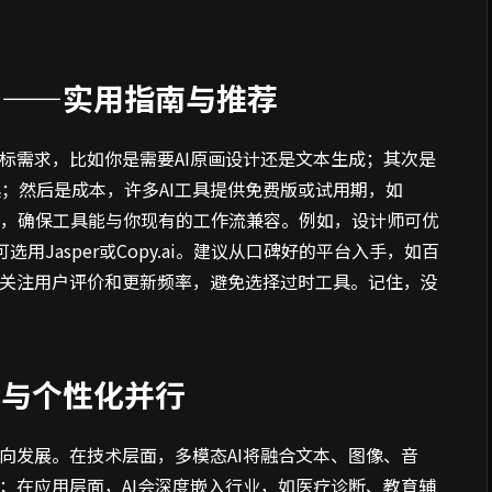
？——实用指南与推荐
目标需求，比如你是需要AI原画设计还是文本生成；其次是
；然后是成本，许多AI工具提供免费版或试用期，如
是集成性，确保工具能与你现有的工作流兼容。例如，设计师可优
写作者可选用Jasper或Copy.ai。建议从口碑好的平台入手，如百
多关注用户评价和更新频率，避免选择过时工具。记住，没
化与个性化并行
方向发展。在技术层面，多模态AI将融合文本、图像、音
计；在应用层面，AI会深度嵌入行业，如医疗诊断、教育辅