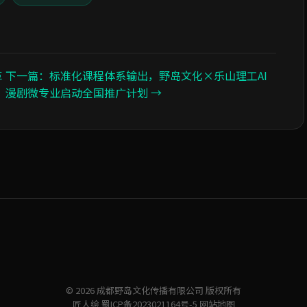
革
下一篇：标准化课程体系输出，野岛文化×乐山理工AI
漫剧微专业启动全国推广计划 →
© 2026 成都野岛文化传播有限公司 版权所有
匠人绘
蜀ICP备2023021164号-5
网站地图