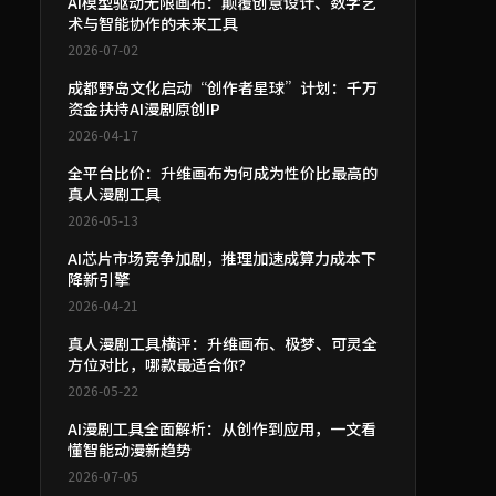
AI模型驱动无限画布：颠覆创意设计、数字艺
术与智能协作的未来工具
2026-07-02
成都野岛文化启动“创作者星球”计划：千万
资金扶持AI漫剧原创IP
2026-04-17
全平台比价：升维画布为何成为性价比最高的
真人漫剧工具
2026-05-13
AI芯片市场竞争加剧，推理加速成算力成本下
降新引擎
2026-04-21
真人漫剧工具横评：升维画布、极梦、可灵全
方位对比，哪款最适合你？
2026-05-22
AI漫剧工具全面解析：从创作到应用，一文看
懂智能动漫新趋势
2026-07-05