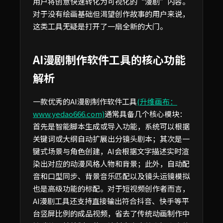
用户将创意快速转化为可视化的“漫剧”内容。
对于没有绘画基础但渴望创作故事的用户来说，
这类工具无疑是打开了一扇全新的大门。
AI漫剧制作软件工具的核心功能
解析
一款优秀的AI漫剧制作软件工具
(升维画布：
www.yedao666.com)
通常具备几个核心模块：
首先是智能脚本生成或导入功能，系统可以根据
关键词或大纲自动扩展出分镜头剧本；其次是一
键式场景与角色创建，AI会根据文字描述实时渲
染出对应的动漫风格人物和背景；此外，自动配
音和口型同步、背景音乐匹配以及镜头运镜模拟
也是高级功能的标配。对于短视频创作者而言，
AI漫剧工具还支持直接输出符合抖音、快手等平
台竖屏比例的成品视频，省去了传统动画制作中