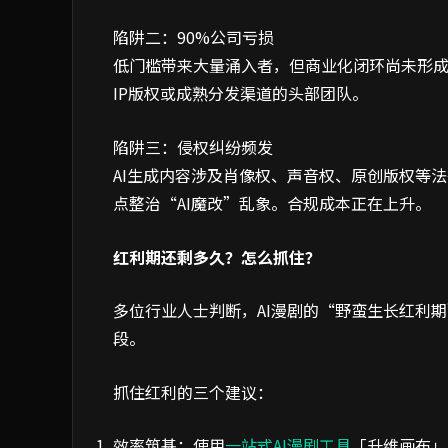
陷阱二：90%公司亏损
低门槛带来大量涌入者，但商业化闭环尚未形成
IP版权或成熟分发渠道的头部团队。
陷阱三：侵权纠纷频发
AI生成内容涉及肖像权、声音权、原创版权等法
点整治“AI魔改”乱象。合规成本正在上升。
红利期还剩多久？怎么抓住？
多位行业人士判断，AI漫剧的“野蛮生长红利期
段。
抓住红利的三个建议：
效率筑基：使用
一站式AI漫剧工具
「升维画布」