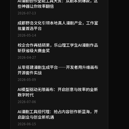
AI漫剧创作全能工具大赏：从剧本到爆款，这
些神器让你效率翻倍
2026-07-13
成都野岛文化引领本地真人漫剧产业，工作室
批量首选平台
2026-05-14
校企合作再结硕果，乐山理工学生AI漫剧作品
斩获省级大赛金奖
2026-04-27
从零搭建漫剧生成平台——开发者用升维画布
开源套件实战
2026-05-09
AI模型驱动无限画布：开启创意与效率的全新
数字时代
2026-07-06
AI漫剧工具招代理：抢占内容创作新蓝海，开
启副业与创业新机遇
2026-06-15