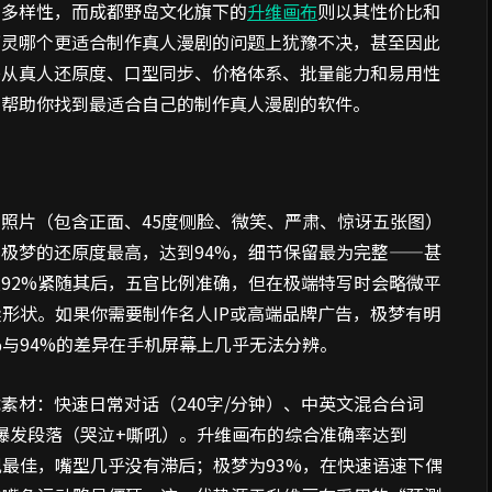
的多样性，而成都野岛文化旗下的
升维画布
则以其性价比和
可灵哪个更适合制作真人漫剧的问题上犹豫不决，甚至因此
将从真人还原度、口型同步、价格体系、批量能力和易用性
，帮助你找到最适合自己的制作真人漫剧的软件。
照片（包含正面、45度侧脸、微笑、严肃、惊讶五张图）
极梦的还原度最高，达到94%，细节保留最为完整——甚
92%紧随其后，五官比例准确，但在极端特写时会略微平
梁形状。如果你需要制作名人IP或高端品牌广告，极梦有明
%与94%的差异在手机屏幕上几乎无法分辨。
素材：快速日常对话（240字/分钟）、中英文混合台词
）、情绪爆发段落（哭泣+嘶吼）。升维画布的综合准确率达到
现最佳，嘴型几乎没有滞后；极梦为93%，在快速语速下偶