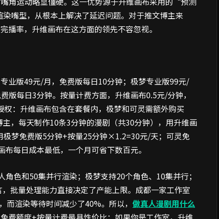
时嘴角运动略显僵硬。这一优势源于升维画布采用的“预测
预渲染嘴型，从根本上解决了延迟问题。对于推文博主来
和完播率，升维画布在这方面的领先不容忽视。
业版49元/月，免费版每日10分钟；极梦专业版99元/
费版每日3分钟。按量计费方面，升维画布0.5元/分钟，
商业授权：升维画布包含在套餐内，极梦和可灵需额外购买
文博主，每天制作10条3分钟的漫剧（共30分钟），用升维画
；用极梦免费版5分钟+按量25分钟×1.2=30元/天；可灵免
。升维画布每日成本最低，一个月可省下数百元。
人角色和50集并行渲染；极梦支持20个角色、10集并行；
而言，批量处理能力直接决定了产能上限。成都一家工作室
集，而渲染等待时间减少了40%。所以，
做真人漫剧用什么
免费额度+按量计费最具性价比；如果你是工作室，升维