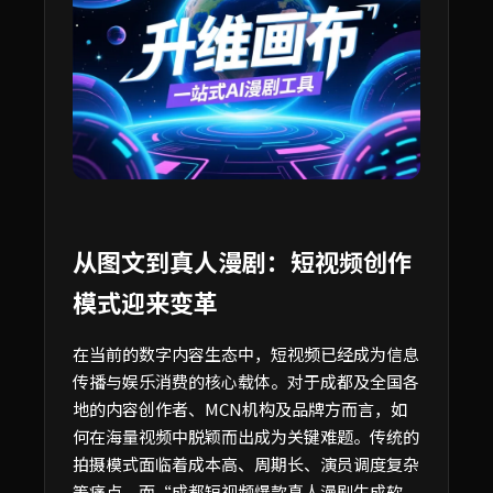
从图文到真人漫剧：短视频创作
模式迎来变革
在当前的数字内容生态中，短视频已经成为信息
传播与娱乐消费的核心载体。对于成都及全国各
地的内容创作者、MCN机构及品牌方而言，如
何在海量视频中脱颖而出成为关键难题。传统的
拍摄模式面临着成本高、周期长、演员调度复杂
等痛点。而“成都短视频爆款真人漫剧生成软