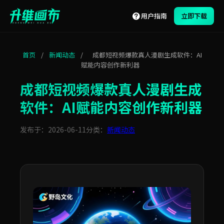
用户指南
立即下载
首页
/
新闻动态
/
成都短视频爆款真人漫剧生成软件：AI
赋能内容创作新利器
成都短视频爆款真人漫剧生成
软件：AI赋能内容创作新利器
发布于：2026-06-11
分类：
新闻动态