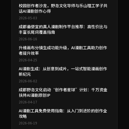
校园创作者沙龙，野岛文化导师与乐山理工学子共
话AI漫剧创作心得
2026-05-03
成都最便宜的真人漫剧制作平台推荐：高性价比与
丰富长尾词覆盖指南
2026-06-16
升维画布分镜生成功能升级，AI漫剧工具助力创作
者提升效率
2026-04-25
AI漫剧生成：从创意到成片，一站式智能漫画创作
新纪元
2026-06-02
成都野岛文化启动“创作者星球”计划：千万资金
扶持AI漫剧原创IP
2026-04-17
AI漫剧工具免费使用指南：从入门到进阶的创作全
攻略
2026-06-19