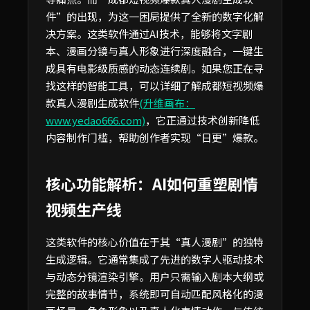
件”的出现，为这一困局提供了全新的数字化解
决方案。这类软件通过AI技术，能够将文字剧
本、漫画分镜与真人形象进行深度融合，一键生
成具有电影级质感的动态连续剧。如果您正在寻
找这样的智能工具，可以详细了解成都短视频爆
款真人漫剧生成软件
(升维画布：
www.yedao666.com)
，它正通过技术创新降低
内容制作门槛，帮助创作者实现“日更”爆款。
核心功能解析：AI如何重塑剧情
视频生产线
这类软件的核心价值在于其“真人漫剧”的独特
生成逻辑。它通常集成了先进的数字人驱动技术
与动态分镜渲染引擎。用户只需输入剧本大纲或
完整的故事情节，系统即可自动匹配风格化的漫