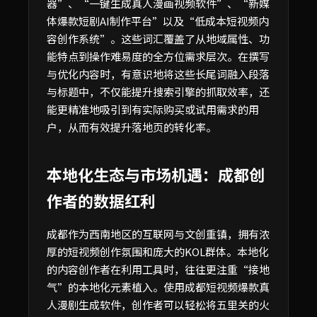
器”、“一键生成真人漫画视频软件”、“新媒
体爆款短剧AI制作平台”以及“低成本短视频内
容创作系统”。这些词汇覆盖了从地域属性、功
能特点到操作难易度的全方位需求层次。在撰写
与优化内容时，有意识地将这些长尾词融入段落
与标题中，不仅能提升搜索引擎的抓取效率，还
能更精准地吸引到有实际购买或试用需求的用
户，从而有效提升落地页的转化率。
本地化生态与市场机遇：成都创
作者的数据红利
成都作为西南地区的互联网与文创重镇，拥有浓
厚的短视频创作氛围和庞大的KOL群体。本地化
的内容创作者在利用工具时，往往更注重“接地
气”的本地化元素植入。使用成都短视频爆款真
人漫剧生成软件，创作者可以轻松将五里关的火