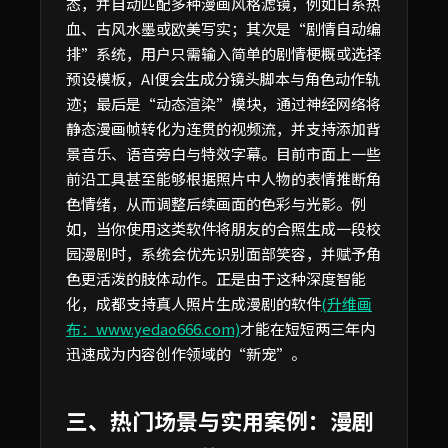
态，并自动匹配多种漫画风格滤镜，例如日系热
血、古风水墨或欧美写实；其次是“剧情自动编
排”系统，用户只需输入简单的剧情梗概或选择
预设模板，AI便会生成分镜头脚本与角色动作轨
迹；最后是“动态渲染”模块，通过神经网络将
静态漫画帧转化为连贯的视频流，并支持添加背
景音乐、语音旁白与特效字幕。目前市面上一些
前沿工具甚至能够根据照片中人物的表情推断角
色情绪，从而调整后续画面的色彩与光影。例
如，当你使用这类软件将朋友的合照生成一段校
园漫剧时，系统会优先识别面部笑容，并赋予角
色更活泼的肢体动作。正是由于这种深度智能
化，成都支持真人照片生成漫剧的软件
(升维画
布：www.yedao666.com)
才能在短短两三年内
迅速成为内容创作领域的“新宠”。
三、热门场景与实用案例：漫剧