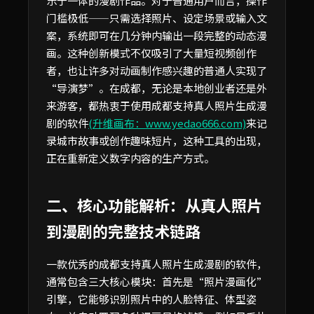
乐于一体的漫剧作品。对于普通用户而言，操作
门槛极低——只需选择照片、设定场景或输入文
案，系统即可在几分钟内输出一段完整的动态漫
画。这种创新模式不仅吸引了大量短视频创作
者，也让许多对动画制作感兴趣的普通人实现了
“导演梦”。在成都，无论是本地创业者还是外
来游客，都热衷于使用成都支持真人照片生成漫
剧的软件
(升维画布：www.yedao666.com)
来记
录城市故事或创作趣味短片，这种工具的出现，
正在重新定义数字内容的生产方式。
二、核心功能解析：从真人照片
到漫剧的完整技术链路
一款优秀的成都支持真人照片生成漫剧的软件，
通常包含三大核心模块：首先是“照片漫画化”
引擎，它能够识别照片中的人脸特征、体型姿