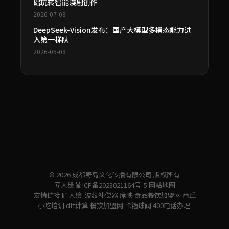
础玩转智能漫剧创作
2026-07-08
DeepSeek-Vision发布：国产大模型多模态能力进
入第一梯队
2026-05-08
© 2026 成都野岛文化传播有限公司 版权所有
匠人绘
蜀ICP备2023021164号-5
网站地图
友情链接:
匠人绘
波纹补偿器
席映
食品餐饮加盟网
商丘
小吃培训
dft计算
餐饮加盟网
卡箍球阀
400电话办理