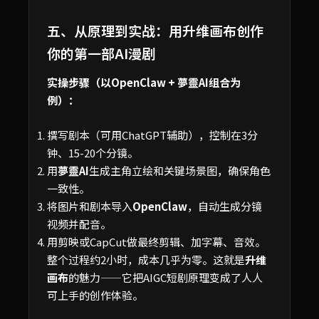
五、从原理到实战：用升维画布创作
你的第一部AI漫剧
实操步骤（以OpenClaw + 夢靈AI组合为
例）：
撰写剧本（可用ChatGPT辅助），控制在3分
钟、15-20个分镜。
用
夢靈AI
生成主角立绘和关键场景图，确保角色
一致性。
将图片和剧本导入
OpenClaw
，自动生成分镜
视频并配音。
用剪映或CapCut做最终剪辑、加字幕、音效。
整个过程约2小时，成本几乎为零。这就是
升维
画布
的魅力——它把AIGC短剧原理变成了人人
可上手的创作体验。