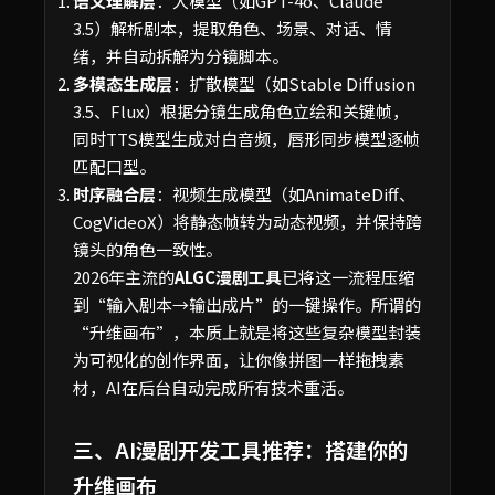
语义理解层
：大模型（如GPT-4o、Claude
3.5）解析剧本，提取角色、场景、对话、情
绪，并自动拆解为分镜脚本。
多模态生成层
：扩散模型（如Stable Diffusion
3.5、Flux）根据分镜生成角色立绘和关键帧，
同时TTS模型生成对白音频，唇形同步模型逐帧
匹配口型。
时序融合层
：视频生成模型（如AnimateDiff、
CogVideoX）将静态帧转为动态视频，并保持跨
镜头的角色一致性。
2026年主流的
ALGC漫剧工具
已将这一流程压缩
到“输入剧本→输出成片”的一键操作。所谓的
“升维画布”，本质上就是将这些复杂模型封装
为可视化的创作界面，让你像拼图一样拖拽素
材，AI在后台自动完成所有技术重活。
三、AI漫剧开发工具推荐：搭建你的
升维画布