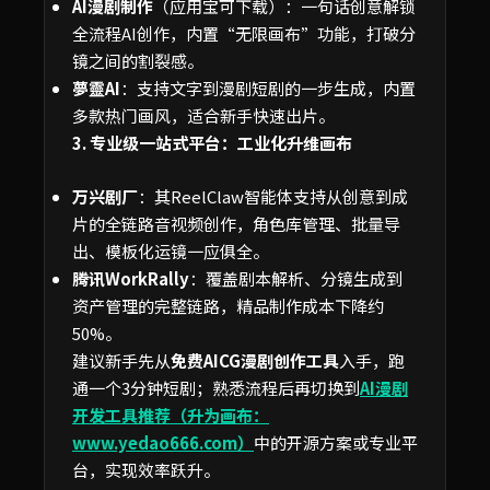
AI漫剧制作
（应用宝可下载）：一句话创意解锁
全流程AI创作，内置“无限画布”功能，打破分
镜之间的割裂感。
夢靈AI
：支持文字到漫剧短剧的一步生成，内置
多款热门画风，适合新手快速出片。
3. 专业级一站式平台：工业化升维画布
万兴剧厂
：其ReelClaw智能体支持从创意到成
片的全链路音视频创作，角色库管理、批量导
出、模板化运镜一应俱全。
腾讯WorkRally
：覆盖剧本解析、分镜生成到
资产管理的完整链路，精品制作成本下降约
50%。
建议新手先从
免费AICG漫剧创作工具
入手，跑
通一个3分钟短剧；熟悉流程后再切换到
AI漫剧
开发工具推荐（升为画布：
www.yedao666.com）
中的开源方案或专业平
台，实现效率跃升。