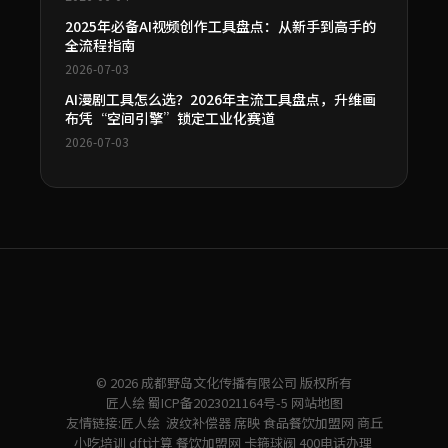
2025年必备AI视频创作工具盘点：从新手到高手的
全流程指南
2026-07-03
AI漫剧工具怎么选？2026年主流工具盘点，升维画
布凭“空间引擎”锁定工业化赛道
2026-07-03
© 2026 成都野岛文化传播有限公司 版权所有
匠人绘
蜀ICP备2023021164号-5
网站地图
友情链接:
匠人绘
波纹补偿器
席映
食品餐饮加盟网
商丘
小吃培训
dft计算
餐饮加盟网
卡箍球阀
400电话办理