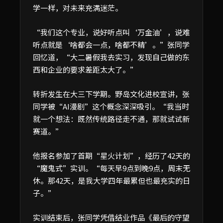
学一样，对未来充满迷茫。
“我们这个专业，说好听点叫‘万金油’，说难
听点就是‘啥都会一点，啥都不精’。”张同学
回忆道，“大二暑假我去实习，发现自己做的东
西和企业的要求差距太大了。”
转折发生在大三下学期。野岛文化进校宣讲，张
同学被“AI漫剧”这个概念深深吸引。“我当时
就一个想法：既然传统路径走不通，那就试试新
赛道。”
他报名参加了首期“星火计划”，经历了42天的
“魔鬼式”实训。“每天早9点到晚9点，周末无
休。那42天，是我大学四年最累但也最充实的日
子。”
实训结束后，张同学凭借结业作品《最后的守望