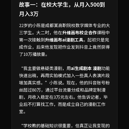
故事一：在校大学生，从月入500到
月入3万
22岁的小陈是成都某高职院校数字媒体专业的大
三学生。大二时，他在
升维画布校企合作
课程中
第一次接触到
升维画布ai漫剧工具
。起初只是完
成作业，后来他发现把作业发到抖音上竟然获得
了10万播放量。
“我主要做悬疑类漫剧，用
ai生成剧本 漫剧
功能
快速出稿，再用实拍模式加入一些真人表演片段
增加真实感。”小陈说。现在，他的抖音账号粉
丝超过80万，通过平台流量分成和品牌定制漫
剧，月收入稳定在3万元左右。他告诉记者，毕
业后不打算找工作，而是成立自己的漫剧工作
室。
“学校教的基础知识很重要，但真正让我变现的