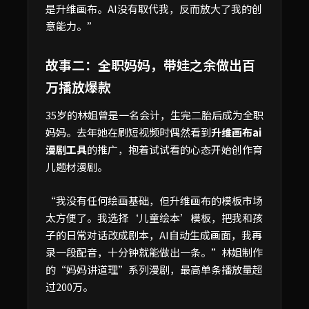
是升维画布。AI没有取代我，反而放大了我的创
意能力。”
故事二：全职妈妈，带娃之余做出百
万播放爆款
35岁的林姐曾是一名会计，生完二胎后成为全职
妈妈。去年她在刷短视频时偶然看到
升维画布ai
漫剧工具
的推广，抱着试试看的心态开始创作育
儿题材漫剧。
“我没有任何绘画基础，但升维画布的模板市场
太方便了。我选择‘儿童绘本’模板，把我和孩
子的日常对话改成剧本，AI自动生成画面，我再
录一段配音，十分钟就能做出一条。”林姐制作
的“妈妈讲道理”系列漫剧，最高单条播放量超
过200万。