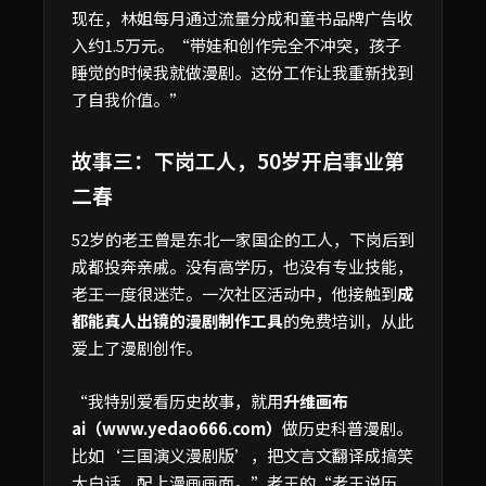
现在，林姐每月通过流量分成和童书品牌广告收
入约1.5万元。“带娃和创作完全不冲突，孩子
睡觉的时候我就做漫剧。这份工作让我重新找到
了自我价值。”
故事三：下岗工人，50岁开启事业第
二春
52岁的老王曾是东北一家国企的工人，下岗后到
成都投奔亲戚。没有高学历，也没有专业技能，
老王一度很迷茫。一次社区活动中，他接触到
成
都能真人出镜的漫剧制作工具
的免费培训，从此
爱上了漫剧创作。
“我特别爱看历史故事，就用
升维画布
ai（www.yedao666.com）
做历史科普漫剧。
比如‘三国演义漫剧版’，把文言文翻译成搞笑
大白话，配上漫画画面。”老王的“老王说历